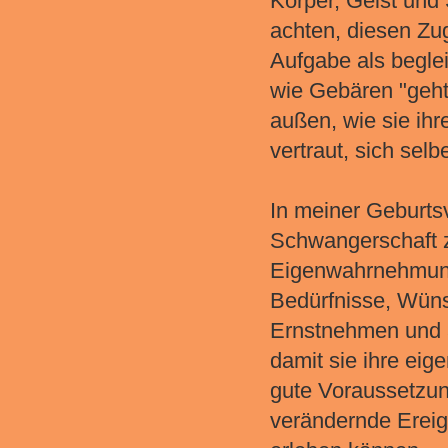
Körper, Geist und
achten, diesen Zug
Aufgabe als begle
wie Gebären "geht"
außen, wie sie ih
vertraut, sich sel
In meiner Geburtsv
Schwangerschaft z
Eigenwahrnehmung 
Bedürfnisse, Wün
Ernstnehmen und a
damit sie ihre eig
gute Voraussetzun
verändernde Ereign