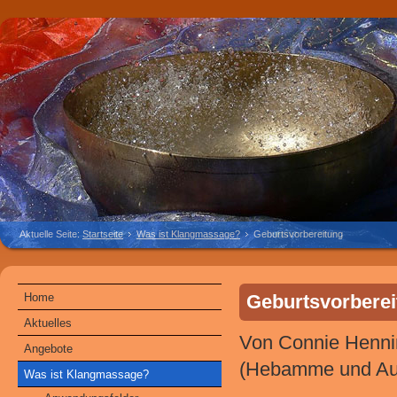
Aktuelle Seite:
Startseite
Was ist Klangmassage?
Geburtsvorbereitung
Home
Geburtsvorberei
Aktuelles
Von Connie Henni
Angebote
(Hebamme und Ausb
Was ist Klangmassage?