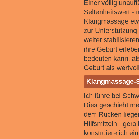
Einer völlig unauf
Seltenheitswert - 
Klangmassage etw
zur Unterstützung
weiter stabilisiere
ihre Geburt erlebe
bedeuten kann, al
Geburt als wertvoll
Klangmassage-S
Ich führe bei Sch
Dies geschieht mei
dem Rücken liegen
Hilfsmitteln - ger
konstruiere ich ein